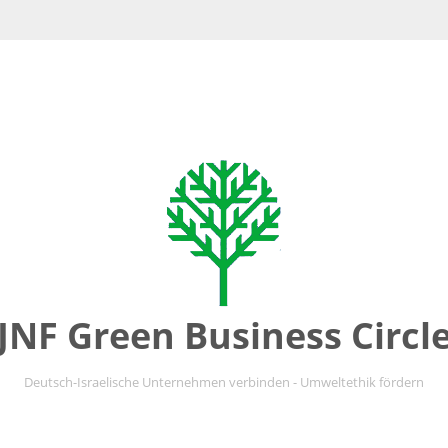
JNF Green Business Circl
Deutsch-Israelische Unternehmen verbinden - Umweltethik fördern