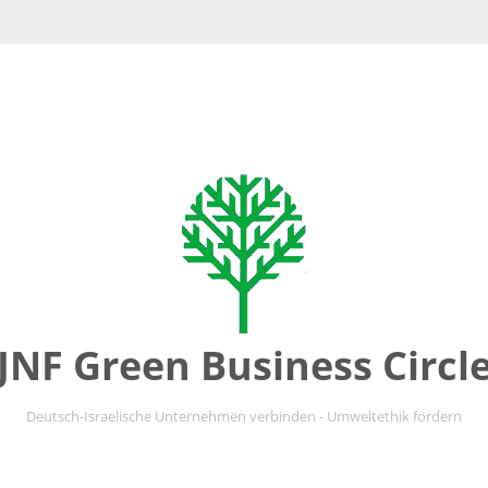
JNF Green Business Circl
Deutsch-Israelische Unternehmen verbinden - Umweltethik fördern